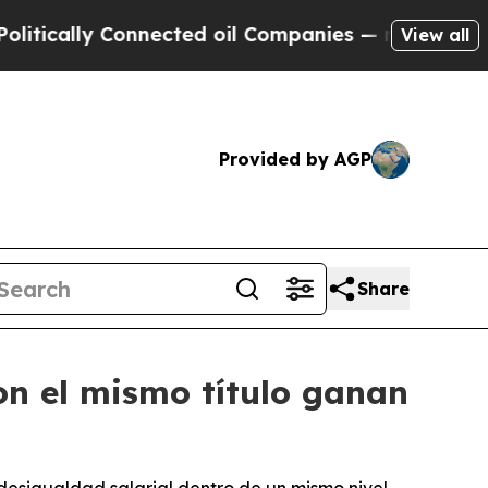
ly Connected oil Companies — not Taxpayers — th
View all
Provided by AGP
Share
on el mismo título ganan