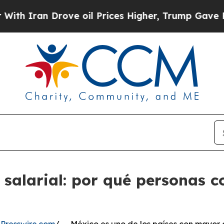
n Drove oil Prices Higher, Trump Gave Political
 salarial: por qué personas c