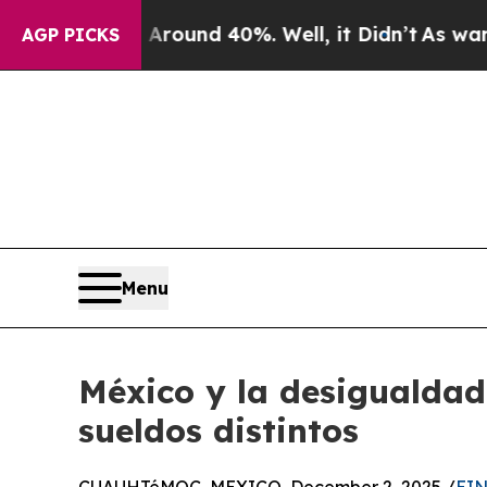
or Around 40%. Well, it Didn’t
As war With Ira
AGP PICKS
Menu
México y la desigualdad
sueldos distintos