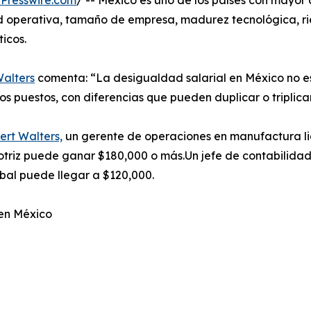
Presswire.com
/ -- México es uno de los países con mayor
ad operativa, tamaño de empresa, madurez tecnológica, ri
ticos.
alters
comenta: “La desigualdad salarial en México no es 
os puestos, con diferencias que pueden duplicar o triplic
rt Walters,
un gerente de operaciones en manufactura l
riz puede ganar $180,000 o más.Un jefe de contabilida
bal puede llegar a $120,000.
 en México