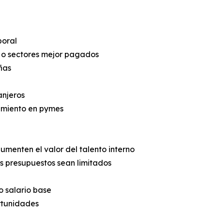
boral
 o sectores mejor pagados
ñas
anjeros
cimiento en pymes
aumenten el valor del talento interno
os presupuestos sean limitados
o salario base
rtunidades