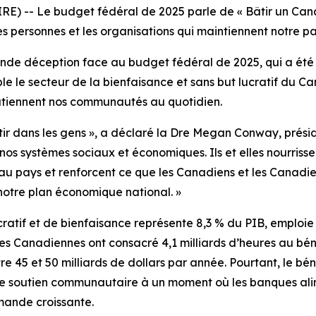
) -- Le budget fédéral de 2025 parle de « Bâtir un Can
les personnes et les organisations qui maintiennent notre 
de déception face au budget fédéral de 2025, qui a été 
 le secteur de la bienfaisance et sans but lucratif du Can
utiennent nos communautés au quotidien.
estir dans les gens », a déclaré la Dre Megan Conway, prési
os systèmes sociaux et économiques. Ils et elles nourrissen
 au pays et renforcent ce que les Canadiens et les Canad
s notre plan économique national. »
atif et de bienfaisance représente 8,3 % du PIB, emploie 2
les Canadiennes ont consacré 4,1 milliards d’heures au bén
re 45 et 50 milliards de dollars par année. Pourtant, le 
es de soutien communautaire à un moment où les banques al
mande croissante.